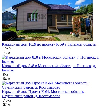
Каркасный дом 10х9 по проекту К-59 в Тульской области
10х9
73 м
Каркасный дом 8х8 в Московской области, г. Ногинск, д.
Быково
8х8
64 м
Каркасный дом Проект К-64, Московская область,
Ступинский район, д. Костомарово
7.5х9
67 м