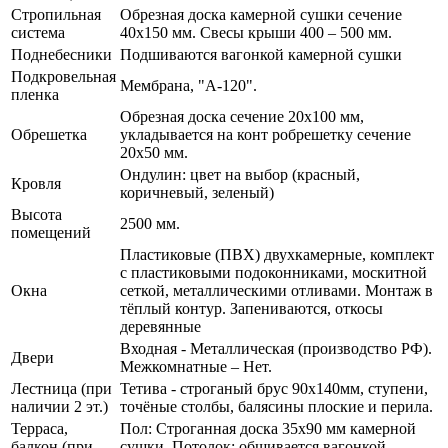
Стропильная
Обрезная доска камерной сушки сечение
система
40х150 мм. Свесы крыши 400 – 500 мм.
Поднебесники
Подшиваются вагонкой камерной сушки
Подкровельная
Мембрана, "А-120".
пленка
Обрезная доска сечение 20х100 мм,
Обрешетка
укладывается на конт робрешетку сечение
20х50 мм.
Ондулин: цвет на выбор (красный,
Кровля
коричневый, зеленый)
Высота
2500 мм.
помещений
Пластиковые (ПВХ) двухкамерные, комплект
с пластиковыми подоконниками, москитной
Окна
сеткой, металлическими отливами. Монтаж в
тёплый контур. Запениваются, откосы
деревянные
Входная - Металлическая (производство РФ).
Двери
Межкомнатные – Нет.
Лестница (при
Тетива - строганый брус 90х140мм, ступени,
наличии 2 эт.)
точёные столбы, балясины плоские и перила.
Терраса,
Пол: Строганная доска 35х90 мм камерной
балкон (при
сушки. Потолок: обшивается вагонкой