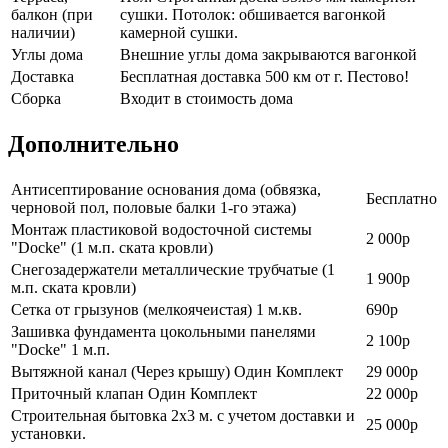
балкон (при
сушки. Потолок: обшивается вагонкой
наличии)
камерной сушки.
Углы дома
Внешние углы дома закрываются вагонкой
Доставка
Бесплатная доставка 500 км от г. Пестово!
Сборка
Входит в стоимость дома
Дополнительно
Антисептирование основания дома (обвязка,
Бесплатно
черновой пол, половые балки 1-го этажа)
Монтаж пластиковой водосточной системы
2 000р
"Docke" (1 м.п. ската кровли)
Снегозадержатели металлические трубчатые (1
1 900р
м.п. ската кровли)
Сетка от грызунов (мелкоячеистая) 1 м.кв.
690р
Зашивка фундамента цокольными панелями
2 100р
"Docke" 1 м.п.
Вытяжной канал (Через крышу) Один Комплект
29 000р
Приточный клапан Один Комплект
22 000р
Строительная бытовка 2х3 м. с учетом доставки и
25 000р
установки.