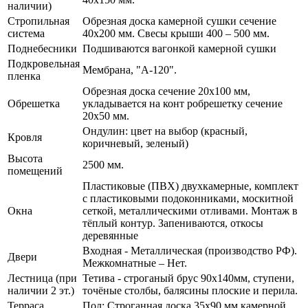
наличии)
Стропильная
Обрезная доска камерной сушки сечение
система
40х200 мм. Свесы крыши 400 – 500 мм.
Поднебесники
Подшиваются вагонкой камерной сушки
Подкровельная
Мембрана, "А-120".
пленка
Обрезная доска сечение 20х100 мм,
Обрешетка
укладывается на конт робрешетку сечение
20х50 мм.
Ондулин: цвет на выбор (красный,
Кровля
коричневый, зеленый)
Высота
2500 мм.
помещений
Пластиковые (ПВХ) двухкамерные, комплект
с пластиковыми подоконниками, москитной
Окна
сеткой, металлическими отливами. Монтаж в
тёплый контур. Запениваются, откосы
деревянные
Входная - Металлическая (производство РФ).
Двери
Межкомнатные – Нет.
Лестница (при
Тетива - строганый брус 90х140мм, ступени,
наличии 2 эт.)
точёные столбы, балясины плоские и перила.
Терраса,
Пол: Строганная доска 35х90 мм камерной