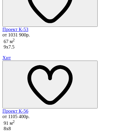
Проект К-53
от 1031 900р.
2
67 м
9x7.5
Хит
Проект К-56
от 1105 400р.
2
91 м
8x8