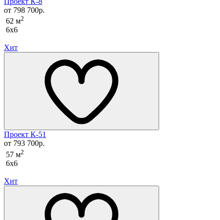
Проект К-8
от 798 700р.
2
62 м
6x6
Хит
Проект К-51
от 793 700р.
2
57 м
6x6
Хит