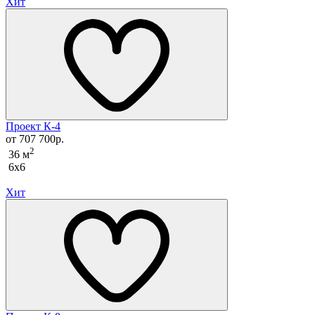
Хит
Проект К-4
от 707 700р.
2
36 м
6x6
Хит