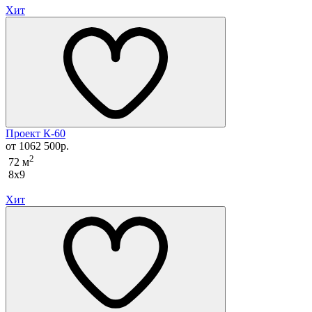
Хит
Проект К-60
от 1062 500р.
2
72 м
8x9
Хит