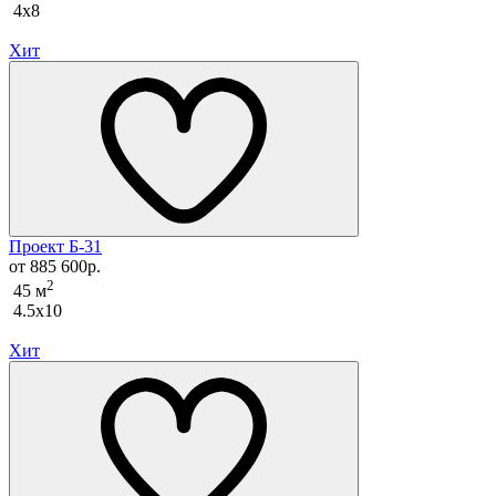
4x8
Хит
Проект Б-31
от 885 600р.
2
45 м
4.5x10
Хит