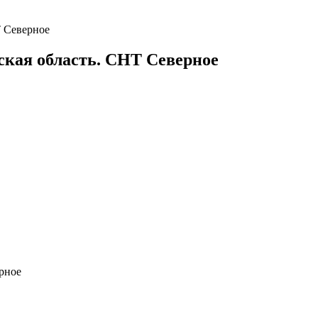
Т Северное
ская область. СНТ Северное
рное