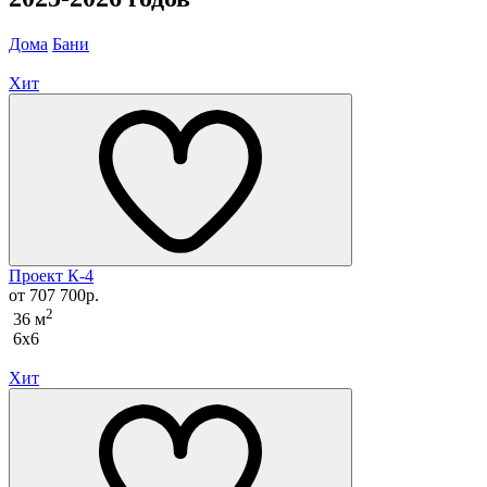
Дома
Бани
Хит
Проект К-4
от 707 700р.
2
36 м
6x6
Хит